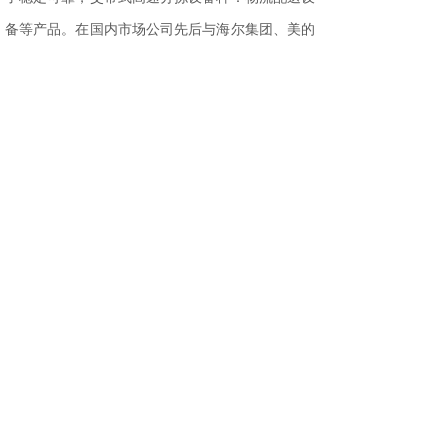
备等产品。在国内市场公司先后与海尔集团、美的
集团和富士康等知名大型企业建立了友好业务关
系。
自从2007年公司取得进出口权后，与众多跨国
企业建立了友好业务关系，产品出口至巴西、越南
及中东等地区。其中为也门首都机场提供的全套行
李输送设备，顺利通过了国际质量检测机构SGS的
认证，产品得到了也门航空公司的肯定，施工结束
后全体设备安装员工受到了也门副总统的接见。
分享到:
上一篇：
问：链板输送线的应用......
下一篇：
海达威自主研发高速环......