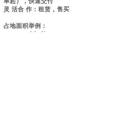
单起），快速交付
灵
活合
作：租赁，售买
占地面积举例：
个订单口：
100
19mx1.8m=
平方
34.2
个订单口：
200
34mx1.8m=
平方
61.2
操作流程：
来电沟通！
上一个：
行业案例
下一个：
直线分拣
Copyright ©2022 版权所有 © 深圳市海达威工业自
动化设备有限公司 未经许可 严禁复制