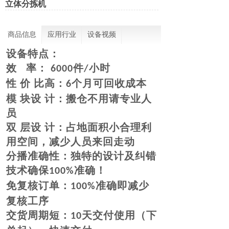
立体分拣机
商品信息
应用行业
设备视频
设备特点：
效
率：
件
小时
6000
/
性
价
比高：
个月可回收成本
6
模
块设
计：搬仓不用请专业人
员
双
层设
计：占地面积小合理利
用空间，减少人员来回走动
分播准确性：独特的设计及纠错
技术确保
准确！
100%
免复核订单：
准确即减少
100%
复核工序
交货周期短：
天交付使用（下
10